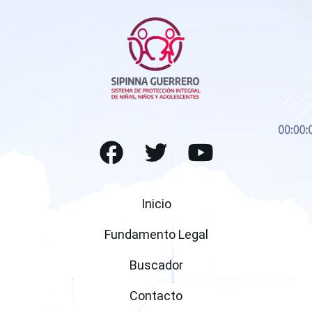
SIPINNA Guerrero
Facebook
Twitter
(open a new window)
(open a new window
Youtube
(open a ne
Inicio
Fundamento Legal
Buscador
Contacto