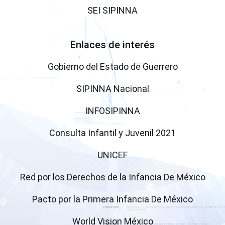
SEI SIPINNA
Enlaces de interés
(open a ne
Gobierno del Estado de Guerrero
(open a new windo
SIPINNA Nacional
(open a new window)
INFOSIPINNA
(open a new
Consulta Infantil y Juvenil 2021
(open a new window)
UNICEF
(ope
Red por los Derechos de la Infancia De México
(open a
Pacto por la Primera Infancia De México
(open a new wind
World Vision México