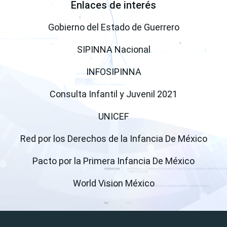
Enlaces de interés
(open a ne
Gobierno del Estado de Guerrero
(open a new windo
SIPINNA Nacional
(open a new window)
INFOSIPINNA
(open a new
Consulta Infantil y Juvenil 2021
(open a new window)
UNICEF
(ope
Red por los Derechos de la Infancia De México
(open a
Pacto por la Primera Infancia De México
(open a new wind
World Vision México