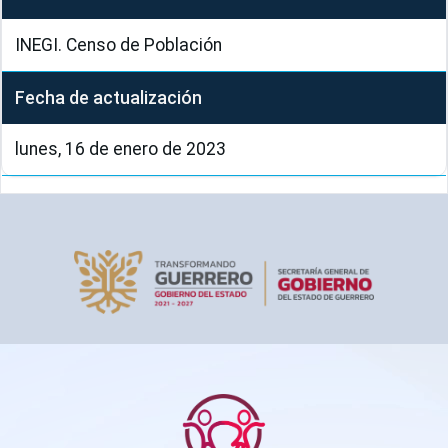
INEGI. Censo de Población
Fecha de actualización
lunes, 16 de enero de 2023
Pie de página
SIPINNA Guerrero