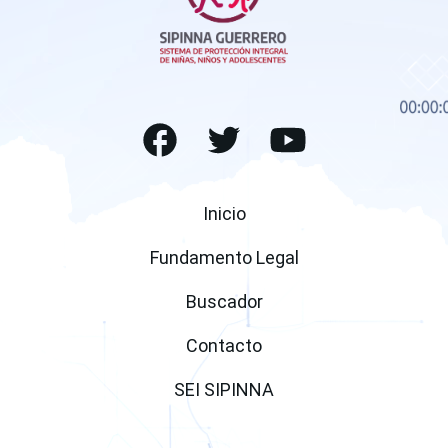
Facebook
Twitter
(open a new window)
(open a new window
Youtube
(open a ne
Inicio
Fundamento Legal
Buscador
Contacto
SEI SIPINNA