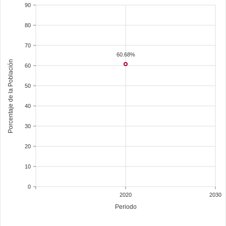
90
80
70
60.68%
Porcentaje de la Población
60
50
40
30
20
10
0
2020
2030
Periodo