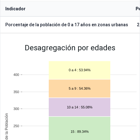
Indicador
P
Porcentaje de la población de 0 a 17 años en zonas urbanas
2
Desagregación por edades
0 a 4 : 53.94%
400
5 a 9 : 54.36%
350
10 a 14 : 55.08%
300
Porcentaje de la Población
250
15 : 89.34%