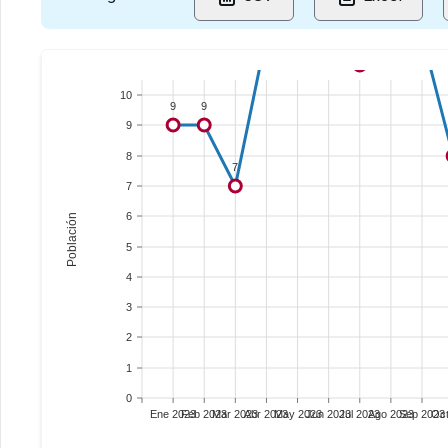
12
12
11
10
9
9
9
8
7
7
6
Población
5
4
3
2
1
0
Ene 2023
Feb 2023
Mar 2023
Abr 2023
May 2023
Jun 2023
Jul 2023
Ago 2023
Sep 2023
Oct