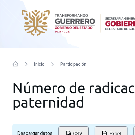
SIPINNA
22
Inicio
Participación
Inicio
Número de radicac
paternidad
16
15
Descargar datos
CSV
Excel