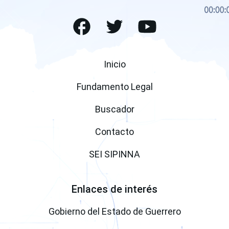
Facebook
Twitter
(open a new window)
(open a new window
Youtube
(open a ne
Inicio
Fundamento Legal
Buscador
Contacto
SEI SIPINNA
Enlaces de interés
(open a ne
Gobierno del Estado de Guerrero