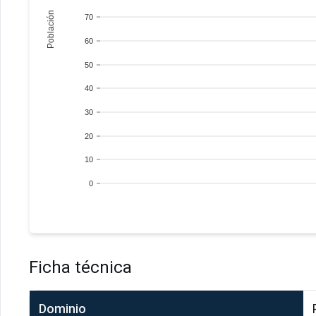
Población
70
60
50
40
30
20
10
0
Ficha técnica
Dominio