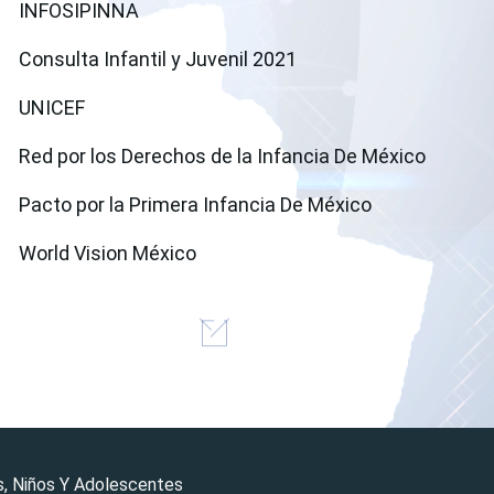
(open a new window)
INFOSIPINNA
(open a new window)
Consulta Infantil y Juvenil 2021
(open a new window)
UNICEF
(open a
Red por los Derechos de la Infancia De México
(open a new 
Pacto por la Primera Infancia De México
(open a new window)
World Vision México
s, Niños Y Adolescentes