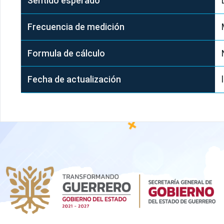
Sentido esperado
Frecuencia de medición
Formula de cálculo
Fecha de actualización
Pie de página