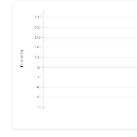
180
160
140
120
Población
100
80
60
40
20
0